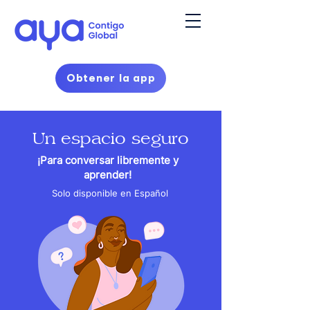
Obtener la app
Un espacio seguro
¡Para conversar libremente y
aprender!
Solo disponible en Español