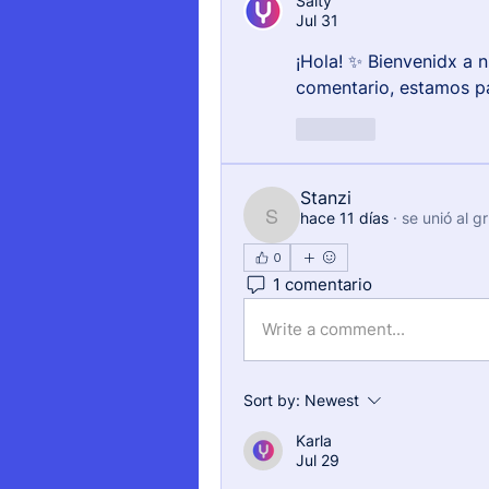
Salty
Jul 31
¡Hola! ✨ Bienvenidx a 
comentario, estamos pa
Like
Stanzi
hace 11 días
·
se unió al g
Stanzi
0
1 comentario
Write a comment...
Sort by:
Newest
Karla
Jul 29