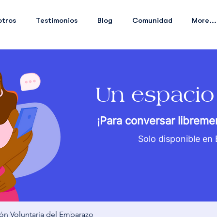
otros
Testimonios
Blog
Comunidad
More...
Un espacio
¡Para conversar libreme
Solo disponible en
ión Voluntaria del Embarazo