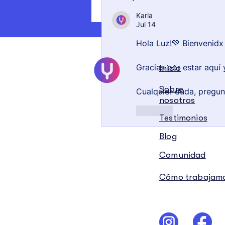
Karla
Jul 14
Hola Luz!💚 Bienvenidx
Gracias por estar aquí
Inicio
Sobre
Cualquier duda, pregun
nosotros
Like
Testimonios
Blog
Comunidad
Cómo trabajam