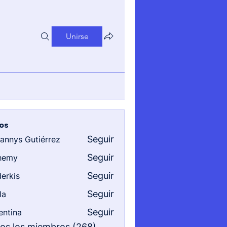
Unirse
os
Seguir
iannys Gutiérrez
s Gutiérrez
Seguir
hemy
Seguir
erkis
Seguir
la
Seguir
entina
a
dos los miembros (268)