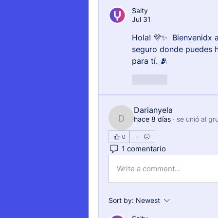
Salty
Jul 31
Hola! 💜✨  Bienvenidx 
seguro donde puedes h
para tí. 🫂
Like
Darianyela
hace 8 días
·
se unió al gr
Darianyela
0
1 comentario
Write a comment...
Sort by:
Newest