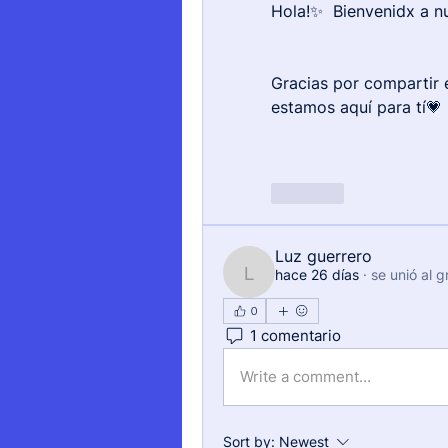
Hola!✨  Bienvenidx a n
Gracias por compartir 
estamos aquí para tí💗
Like
Luz guerrero
hace 26 días
·
se unió al g
Luz guerrero
0
1 comentario
Write a comment...
Sort by:
Newest