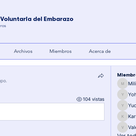
 Voluntaria del Embarazo
ros
Archivos
Miembros
Acerca de
Miembr
upo.
Mil
Milianny
Yo
Yohemy
104 vistas
Yud
Yuderkis
Kar
Karla
Val
Valentin
Ver to