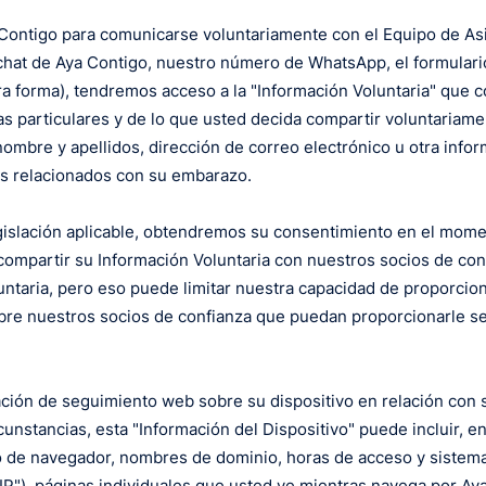
 Contigo para comunicarse voluntariamente con el Equipo de As
 chat de Aya Contigo, nuestro número de WhatsApp, el formulario
tra forma), tendremos acceso a la "Información Voluntaria" que
s particulares y de lo que usted decida compartir voluntariamen
 nombre y apellidos, dirección de correo electrónico u otra info
es relacionados con su embarazo.
legislación aplicable, obtendremos su consentimiento en el mo
compartir su Información Voluntaria con nuestros socios de co
ntaria, pero eso puede limitar nuestra capacidad de proporciona
bre nuestros socios de confianza que puedan proporcionarle ser
ción de seguimiento web sobre su dispositivo en relación con 
nstancias, esta "Información del Dispositivo" puede incluir, en
 de navegador, nombres de dominio, horas de acceso y sistema 
 IP"), páginas individuales que usted ve mientras navega por A