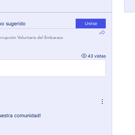
po sugerido
Unirse
errupción Voluntaria del Embarazo
43 vistas
uestra comunidad!