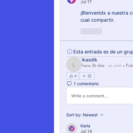
Jul 17
¡Bienvenidx a nuestra c
cual compartir.
Like
Esta entrada es de un gru
lkasdlk
hace 26 días
·
se unió a
Pub
lkasdlk
0
1 comentario
Write a comment...
Sort by:
Newest
Karla
Jul 14