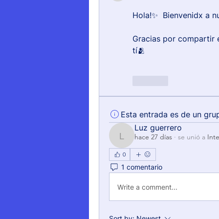
Hola!✨  Bienvenidx a n
Gracias por compartir 
tí🫂
Like
Esta entrada es de un gru
Luz guerrero
hace 27 días
·
se unió a
Int
Luz guerrero
0
1 comentario
Write a comment...
Sort by:
Newest