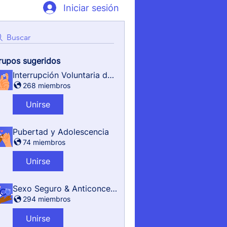
Iniciar sesión
Buscar
rupos sugeridos
Interrupción Voluntaria del Embarazo
268 miembros
Unirse
Pubertad y Adolescencia
74 miembros
Unirse
Sexo Seguro & Anticonceptivos
294 miembros
Unirse