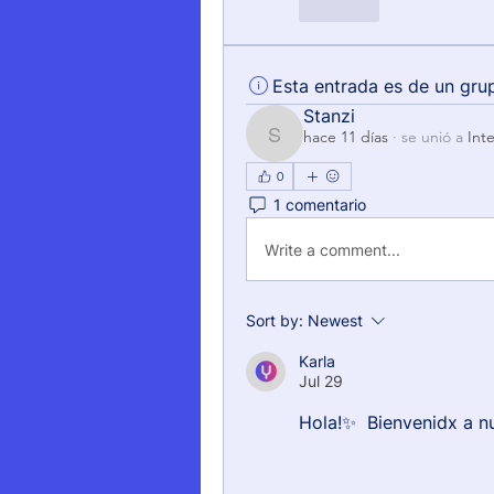
Like
Esta entrada es de un gru
Stanzi
hace 11 días
·
se unió a
Int
Stanzi
0
1 comentario
Write a comment...
Sort by:
Newest
Karla
Jul 29
Hola!✨  Bienvenidx a n