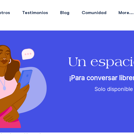
otros
Testimonios
Blog
Comunidad
More...
Un espaci
¡Para conversar libr
Solo disponible