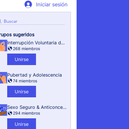
Iniciar sesión
Buscar
rupos sugeridos
Interrupción Voluntaria del Embarazo
268 miembros
Unirse
Pubertad y Adolescencia
74 miembros
Unirse
Sexo Seguro & Anticonceptivos
294 miembros
Unirse