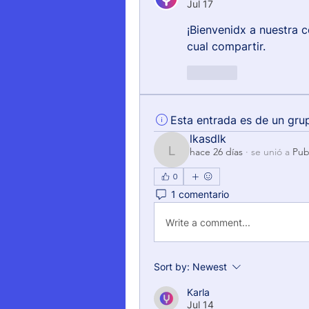
Jul 17
¡Bienvenidx a nuestra c
cual compartir.
Like
Esta entrada es de un gru
lkasdlk
hace 26 días
·
se unió a
Pub
lkasdlk
0
1 comentario
Write a comment...
Sort by:
Newest
Karla
Jul 14