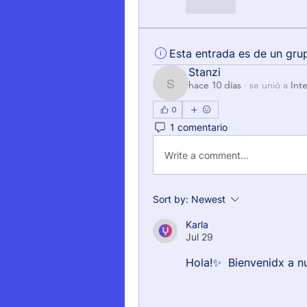
Like
Esta entrada es de un gru
Stanzi
hace 10 días
·
se unió a
Int
Stanzi
0
1 comentario
Write a comment...
Sort by:
Newest
Karla
Jul 29
Hola!✨  Bienvenidx a n