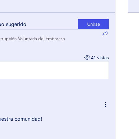
po sugerido
Unirse
errupción Voluntaria del Embarazo
41 vistas
uestra comunidad!