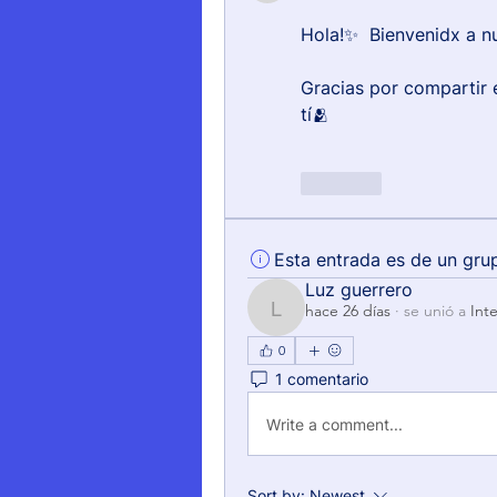
Hola!✨  Bienvenidx a n
Gracias por compartir 
tí🫂
Like
Esta entrada es de un gru
Luz guerrero
hace 26 días
·
se unió a
Int
Luz guerrero
0
1 comentario
Write a comment...
Sort by:
Newest