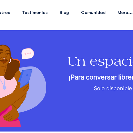
otros
Testimonios
Blog
Comunidad
More...
Un espaci
¡Para conversar libr
Solo disponible