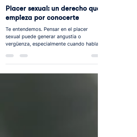
Vanessa Blanco
5 nov 2025
2 min de lectura
Salud sexual
Placer sexual: un derecho que
empieza por conocerte
Te entendemos. Pensar en el placer
sexual puede generar angustia o
vergüenza, especialmente cuando hablar
de ello sigue siendo un tabú. Pero
conectar con tu placer es parte de tu
salud sexual. En este artículo te damos
algunas claves para mejorar la relación
con tu cuerpo y disfrutar tu sexualidad
con libertad.