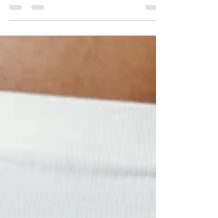
sobre sexo seguro, pero quizás no sabías
que este concepto atraviesa
absolutamente todas nuestras
interacciones: amistades, pareja, familia,
vínculos cotidianos. Entenderlo no solo
previene abusos, transforma la manera en
que nos relacionamos con nosotres
mismes y con los demás. Pero entonces,
¿qué es el consentimiento sexual? El
consentimiento sexual es un acuerdo
libre, informado, reversible, en