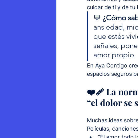
cuidar de ti y de tu
💬 
¿Cómo sabe
ansiedad, mie
que estés viv
señales, poner
amor propio.
En Aya Contigo cre
espacios seguros p
❤️‍🩹 La norm
“el dolor se 
Muchas ideas sobre 
Películas, cancione
“El amor todo lo