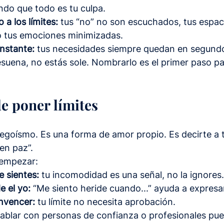
ndo que todo es tu culpa.
 a los límites:
 tus “no” no son escuchados, tus espac
o tus emociones minimizadas.
nstante:
 tus necesidades siempre quedan en segundo
resuena, no estás sole. Nombrarlo es el primer paso p
de poner límites
 egoísmo. Es una forma de amor propio. Es decirte a t
en paz”.
 empezar:
e sientes:
 tu incomodidad es una señal, no la ignores.
 el yo:
 “Me siento heride cuando...” ayuda a expresar
nvencer:
 tu límite no necesita aprobación.
hablar con personas de confianza o profesionales pue