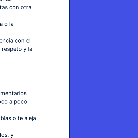
tas con otra 
a o la 
ncia con el 
 respeto y la 
omentarios 
oco a poco 
blas o te aleja 
os, y 