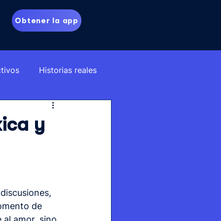
Obtener la app
tivos
Historias reales
xica y
discusiones, 
momento de 
al amor, sino 