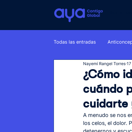
Sobre nos
Todas las entradas
Anticonce
Nayemí Rangel Torres
17
Relaciones
¿Cómo ide
cuándo p
cuidarte 
A menudo se nos ens
los celos, el dolor
detenernos y escuch