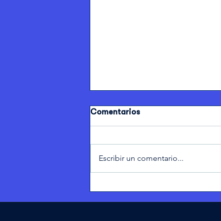
Comentarios
Escribir un comentario...
Consentimiento sexual: qué
es y qué no es