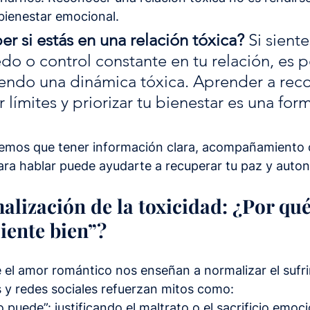
 bienestar emocional.
r si estás en una relación tóxica? 
Si siente
do o control constante en tu relación, es p
iendo una dinámica tóxica. Aprender a reco
 límites y priorizar tu bienestar es una for
emos que tener información clara, acompañamiento c
ara hablar puede ayudarte a recuperar tu paz y auto
alización de la toxicidad: ¿Por qué
siente bien”?
el amor romántico nos enseñan a normalizar el sufri
s y redes sociales refuerzan mitos como:
 puede”: justificando el maltrato o el sacrificio emoci