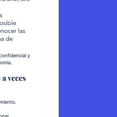
s 
osible 
nocer las 
ma de 
onfidencial y 
nomía.
 a veces 
miento. 
onal.