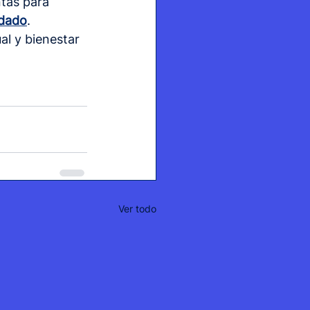
ntas para 
idado
. 
l y bienestar 
Ver todo