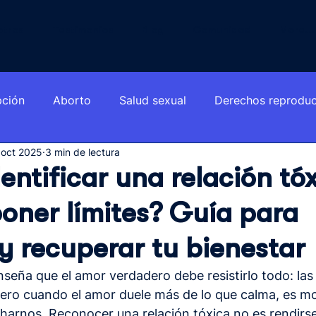
otros
Testimonios
Blog
Comunidad
More...
pción
Aborto
Salud sexual
Derechos reproduc
 oct 2025
3 min de lectura
ntificar una relación tó
oner límites? Guía para
y recuperar tu bienestar
eña que el amor verdadero debe resistirlo todo: las 
. Pero cuando el amor duele más de lo que calma, es 
arnos. Reconocer una relación tóxica no es rendirse 