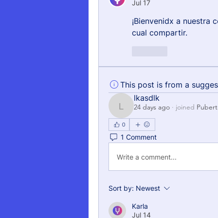
Jul 17
¡Bienvenidx a nuestra c
cual compartir.
Like
This post is from a sugge
lkasdlk
24 days ago
·
joined
Pubert
lkasdlk
0
1 Comment
Write a comment...
Sort by:
Newest
Karla
Jul 14