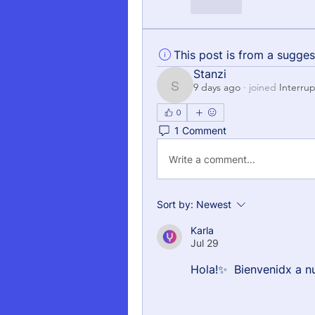
Like
This post is from a sugge
Stanzi
9 days ago
·
joined
Interru
Stanzi
0
1 Comment
Write a comment...
Sort by:
Newest
Karla
Jul 29
Hola!✨  Bienvenidx a n