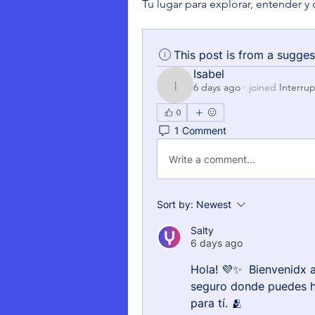
Tu lugar para explorar, entender y 
This post is from a sugge
Isabel
6 days ago
·
joined
Interru
Isabel
0
1 Comment
Write a comment...
Sort by:
Newest
Salty
6 days ago
Hola! 💜✨  Bienvenidx 
seguro donde puedes h
para tí. 🫂