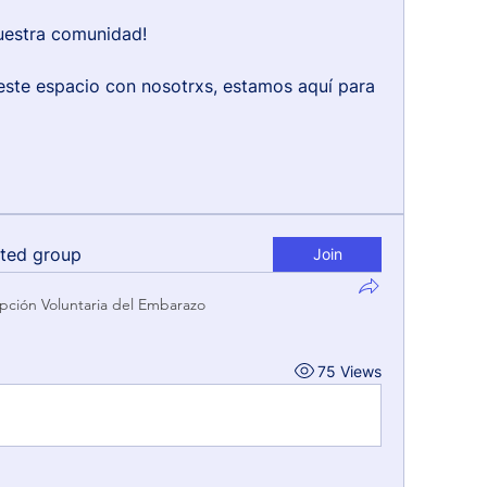
uestra comunidad!
este espacio con nosotrxs, estamos aquí para 
sted group
Join
upción Voluntaria del Embarazo
75 Views