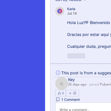
Karla
Jul 14
Hola Luz!💚 Bienvenidx
Gracias por estar aquí
Cualquier duda, pregun
Like
This post is from a sugge
Key
25 days ago
·
joined
Pubert
Key
0
1 Comment
Write a comment...