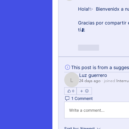
Hola!✨  Bienvenidx a n
Gracias por compartir 
tí🫂
Like
This post is from a sugge
Luz guerrero
24 days ago
·
joined
Interr
Luz guerrero
0
1 Comment
Write a comment...
Sort by:
Newest