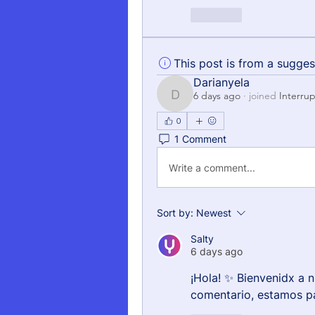
Like
This post is from a sugge
Darianyela
6 days ago
·
joined
Interru
Darianyela
0
1 Comment
Write a comment...
Sort by:
Newest
Salty
6 days ago
¡Hola! ✨ Bienvenidx a 
comentario, estamos pa