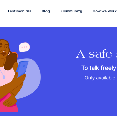
Testimonials
Blog
Community
How we work
A safe
To talk freely
Only available