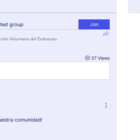
sted group
Join
pción Voluntaria del Embarazo
37 Views
uestra comunidad!