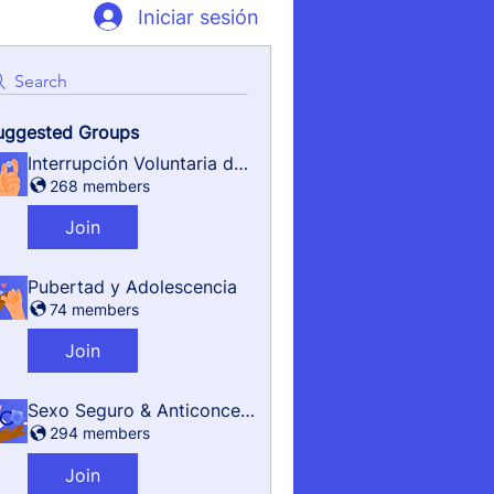
Iniciar sesión
Search
uggested Groups
Interrupción Voluntaria del Embarazo
268 members
Join
Pubertad y Adolescencia
74 members
Join
Sexo Seguro & Anticonceptivos
294 members
Join