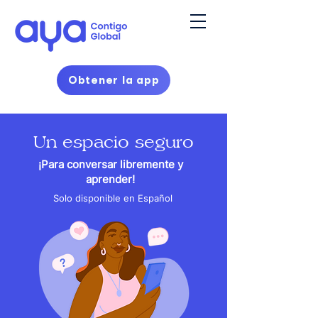
Obtener la app
Un espacio seguro
¡Para conversar libremente y
aprender!
Solo disponible en Español