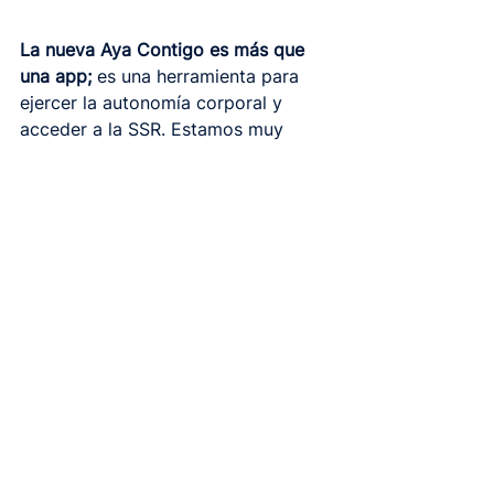
La nueva Aya Contigo es más que 
una app; 
es una herramienta para 
ejercer la autonomía corporal y 
acceder a la SSR. Estamos muy 
orgullosos de los resultados y te 
invitamos a explorar la nueva Aya 
Contigo y experimentar la diferencia.
Rompamos barreras. 
¡Ayúdanos a correr la voz!
🌈 
Más información sobre Aya 
Contigo
: 
https://hola.ayacontigo.org/
Descarga la app: 
https://hola.ayacontigo.org/en/get-