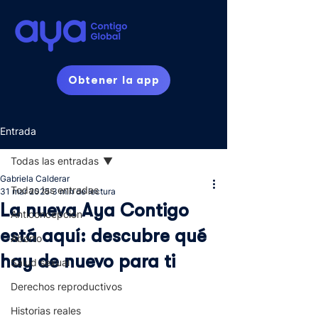
Obtener la app
Entrada
Todas las entradas
Gabriela Calderar
Todas las entradas
31 mar 2025
3 min de lectura
La nueva Aya Contigo
Anticoncepción
está aquí: descubre qué
Aborto
hay de nuevo para ti
Salud sexual
Derechos reproductivos
Historias reales