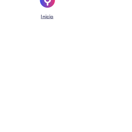
Inicio
Sobre nosotros
Testimonios
Blog
Comunidad
Cómo trabajamos
Obtener la app
Contáctanos:
aya@vitalaglobal.org
Política de Privacidad
Cuidados digitales
Cómo acceder sin internet