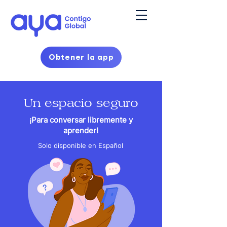
Obtener la app
Un espacio seguro
¡Para conversar libremente y
aprender!
Solo disponible en Español