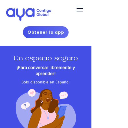
Obtener la app
Un espacio seguro
¡Para conversar libremente y
aprender!
Solo disponible en Español