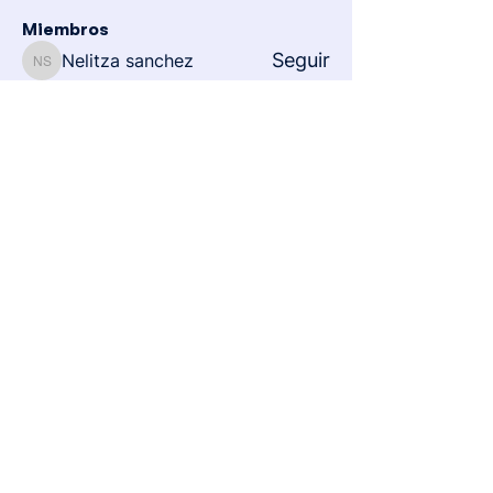
Miembros
Seguir
Nelitza sanchez
Nelitza sanchez
Seguir
Gregory Rodriguez
Gregory Rodriguez
Seguir
Karen
Karen
Seguir
Ángeles
Ángeles
Seguir
Juan Rivas
Juan Rivas
Ver todos los miembros (294)
Inicio