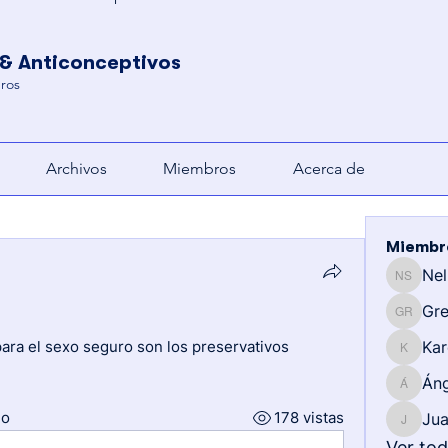
 & Anticonceptivos
ros
Archivos
Miembros
Acerca de
Miembr
Nel
Nelitza 
Gre
Gregory
para el sexo seguro son los preservativos
Kar
Karen
Áng
Ángeles
io
178 vistas
Jua
Juan Riv
Ver to