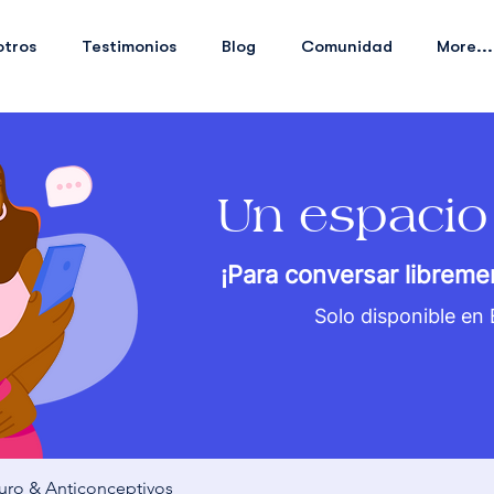
otros
Testimonios
Blog
Comunidad
More...
Un espacio
¡Para conversar libreme
Solo disponible en
uro & Anticonceptivos