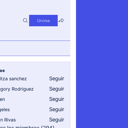
Unirse
os
Seguir
itza sanchez
sanchez
Seguir
gory Rodriguez
 Rodriguez
Seguir
en
Seguir
eles
Seguir
n Rivas
as
dos los miembros (294)