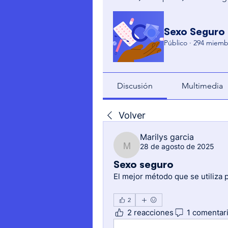
Sexo Seguro
Público
·
294 miemb
Discusión
Multimedia
Volver
Marilys garcia
28 de agosto de 2025
Marilys garcia
Sexo seguro
El mejor método que se utiliza 
2
2 reacciones
1 comentar