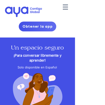
Obtener la app
Un espacio seguro
¡Para conversar libremente y
aprender!
Solo disponible en Español