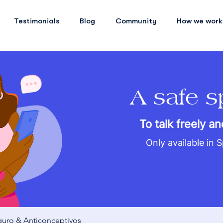
Testimonials
Blog
Community
How we work
A safe 
To talk freely an
Only available in 
uro & Anticonceptivos