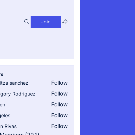
Join
rs
Follow
itza sanchez
sanchez
Follow
gory Rodriguez
 Rodriguez
Follow
en
Follow
eles
Follow
n Rivas
as
l Members (294)