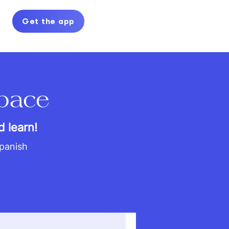
Get the app
space
d learn!
Spanish