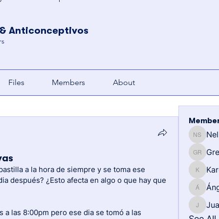
 & Anticonceptivos
rs
Files
Members
About
Membe
Nel
Nelitza 
Gre
vas
Gregory
pastilla a la hora de siempre y se toma ese 
Kar
Karen
ia después? ¿Esto afecta en algo o que hay que 
Áng
Ángeles
Jua
Juan Riv
as a las 8:00pm pero ese dia se tomó a las 
See Al