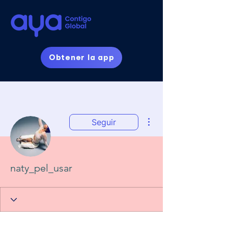
Obtener la app
Más acciones
Seguir
naty_pel_usar