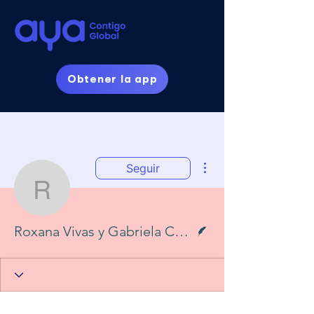
Obtener la app
Más acciones
Seguir
Roxana Vivas y Gabriel
Escritor
Roxana Vivas y Gabriela Caldera