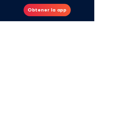
Obtener la app
Contáctanos:
aya@vitalaglobal.org
Política de Privacidad
Aya Contigo es impulsado por
© 2025 Vitala Global Foundation