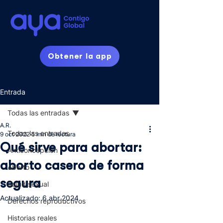
Obtener la app
Entrada
Todas las entradas
A.R.
Todas las entradas
9 oct 2022
5 min de lectura
Qué sirve para abortar:
Anticoncepción
aborto casero de forma
Aborto
segura
Salud sexual
Actualizado:
6 abr 2024
Derechos reproductivos
Historias reales