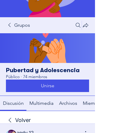
Grupos
Pubertad y Adolescencia
Público
·
74 miembros
Unirse
Discusión
Multimedia
Archivos
Miembros
Volver
andy_12