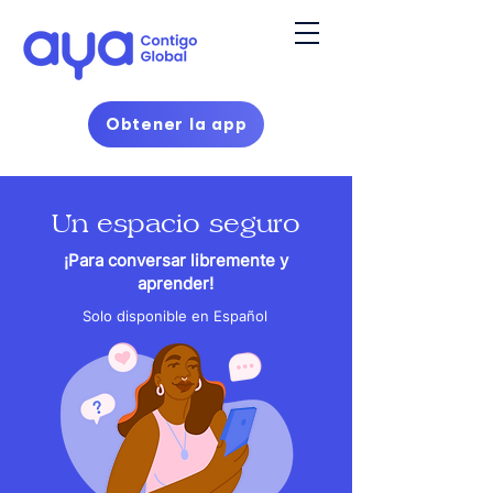
Obtener la app
Un espacio seguro
¡Para conversar libremente y
aprender!
Solo disponible en Español