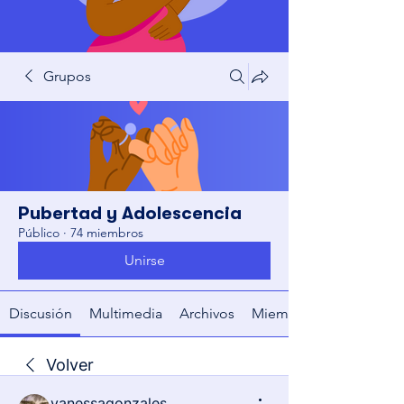
Grupos
Pubertad y Adolescencia
Público
·
74 miembros
Unirse
Discusión
Multimedia
Archivos
Miembros
Volver
vanessagonzales