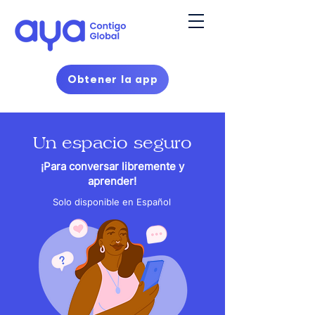
Obtener la app
Un espacio seguro
¡Para conversar libremente y
aprender!
Solo disponible en Español