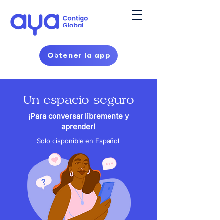
Obtener la app
Un espacio seguro
¡Para conversar libremente y
aprender!
Solo disponible en Español