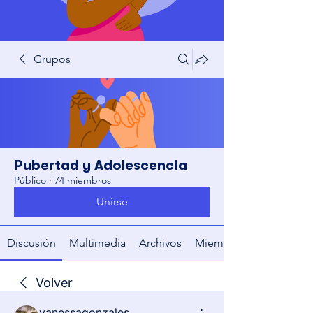
Grupos
Pubertad y Adolescencia
Público
·
74 miembros
Unirse
Discusión
Multimedia
Archivos
Miembros
Volver
vanessagonzales