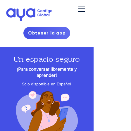
Obtener la app
Un espacio seguro
¡Para conversar libremente y
aprender!
Solo disponible en Español