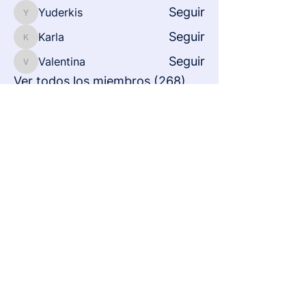
Seguir
Yuderkis
Yuderkis
Seguir
Karla
Karla
Seguir
Valentina
Valentina
Ver todos los miembros (268)
Inicio
Sobre nosotros
Testimonios
Blog
Comunidad