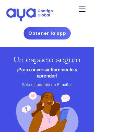
Obtener la app
Un espacio seguro
¡Para conversar libremente y
aprender!
Solo disponible en Español