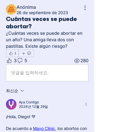
Anónima
26 de septiembre de 2023
Cuántas veces se puede
abortar?
¿Cuántas veces se puede abortar en 
un año? Una amiga lleva dos con 
pastillas. Existe algún riesgo? 
3
3
5
280
댓글을 입력하세요.
최신순
Aya Contigo
2024년 12월 29일
¡Hola, Diego! 💚
De acuerdo a 
Mayo Clinic
, los abortos con 