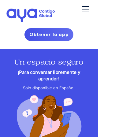
Obtener la app
Un espacio seguro
¡Para conversar libremente y
aprender!
Solo disponible en Español