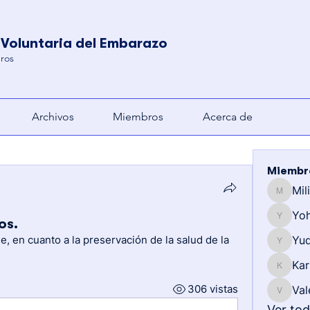
 Voluntaria del Embarazo
ros
Archivos
Miembros
Acerca de
Miembr
Mil
Milianny
Yo
os.
Yohemy
, en cuanto a la preservación de la salud de la 
Yud
Yuderkis
Kar
Karla
306 vistas
Val
Valentin
Ver to