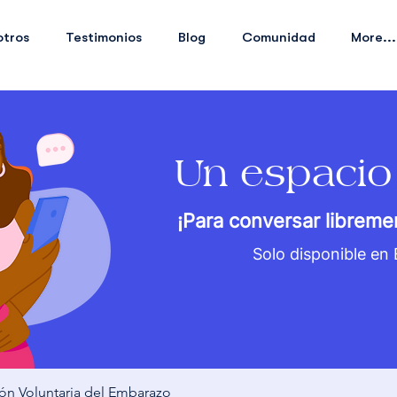
otros
Testimonios
Blog
Comunidad
More...
Un espacio
¡Para conversar libreme
Solo disponible en
ión Voluntaria del Embarazo