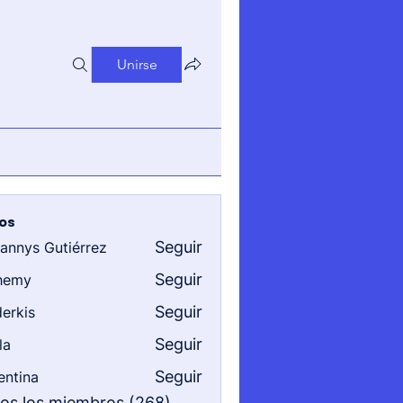
Unirse
os
Seguir
iannys Gutiérrez
s Gutiérrez
Seguir
hemy
Seguir
erkis
Seguir
la
Seguir
entina
a
dos los miembros (268)