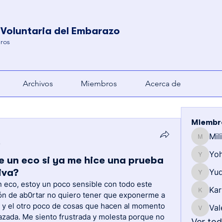
 Voluntaria del Embarazo
ros
Archivos
Miembros
Acerca de
Miembr
Mil
Milianny
4
Yo
 un eco si ya me hice una prueba
Yohemy
iva?
Yud
Yuderkis
 eco, estoy un poco sensible con todo este 
Kar
ión de ab0rtar no quiero tener que exponerme a 
Karla
os y el otro poco de cosas que hacen al momento 
Val
Valentin
zada. Me siento frustrada y molesta porque no 
Ver to