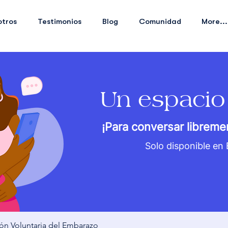
otros
Testimonios
Blog
Comunidad
More...
Un espacio
¡Para conversar libreme
Solo disponible en
ión Voluntaria del Embarazo