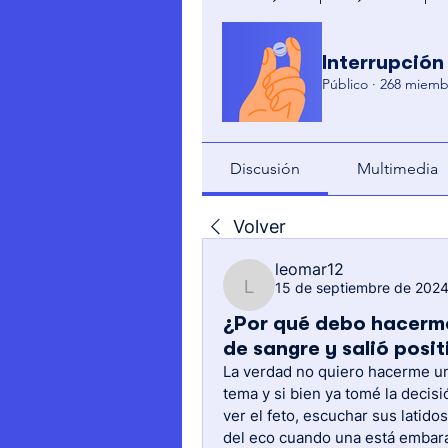
Interrupción
Público
·
268 miemb
Discusión
Multimedia
Volver
leomar12
15 de septiembre de 202
leomar12
¿Por qué debo hacerme
de sangre y salió posit
La verdad no quiero hacerme un
tema y si bien ya tomé la decis
ver el feto, escuchar sus latid
del eco cuando una está embara