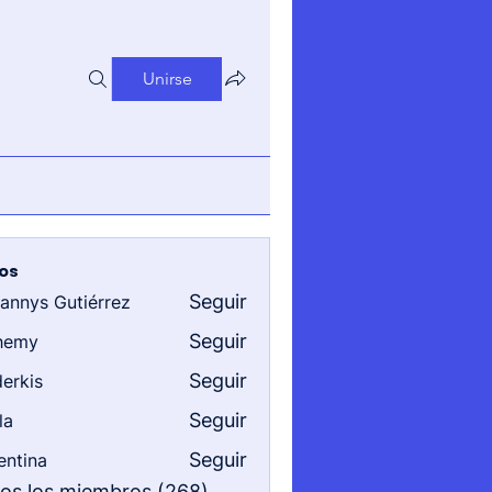
Unirse
os
Seguir
iannys Gutiérrez
s Gutiérrez
Seguir
hemy
Seguir
erkis
Seguir
la
Seguir
entina
a
dos los miembros (268)