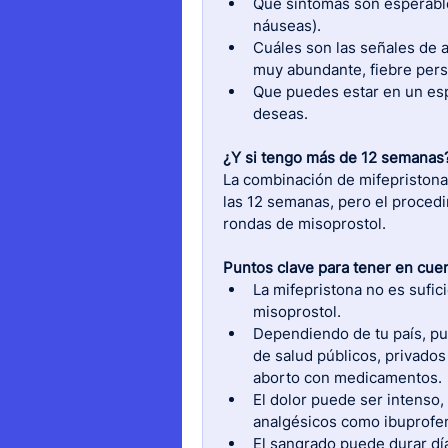
Qué síntomas son esperables
náuseas).
Cuáles son las señales de 
muy abundante, fiebre persi
Que puedes estar en un espa
deseas.
¿Y si tengo más de 12 semanas
La combinación de mifepristona
las 12 semanas, pero el procedi
rondas de misoprostol. 
Puntos clave para tener en cue
La mifepristona no es sufici
misoprostol.
Dependiendo de tu país, pu
de salud públicos, privados
aborto con medicamentos.
El dolor puede ser intenso, 
analgésicos como ibuprofen
El sangrado puede durar día