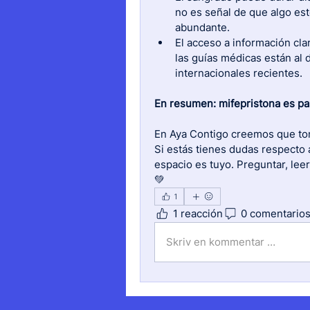
no es señal de que algo es
abundante.
El acceso a información clar
las guías médicas están al 
internacionales recientes.
En resumen: mifepristona es pa
En Aya Contigo creemos que tom
Si estás tienes dudas respecto a
espacio es tuyo. Preguntar, lee
💚
1
1 reacción
0 comentario
Skriv en kommentar …