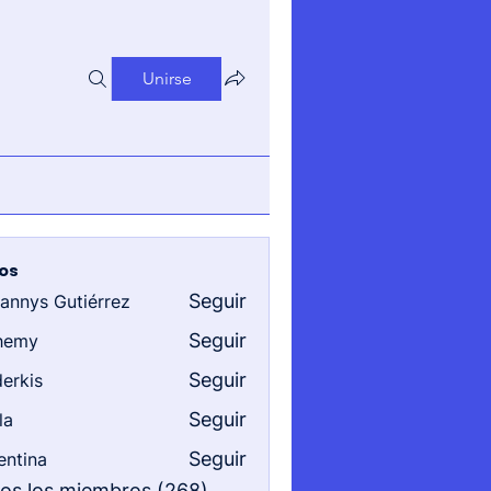
Unirse
os
Seguir
iannys Gutiérrez
s Gutiérrez
Seguir
hemy
Seguir
erkis
Seguir
la
Seguir
entina
a
dos los miembros (268)