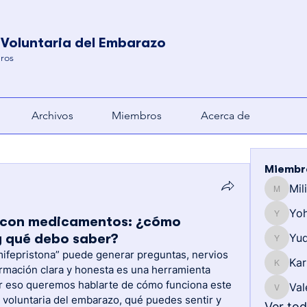
 Voluntaria del Embarazo
ros
Archivos
Miembros
Acerca de
Miembr
Mil
Milianny
Yo
o con medicamentos: ¿cómo
Yohemy
y qué debo saber?
Yud
Yuderkis
fepristona” puede generar preguntas, nervios 
Kar
ormación clara y honesta es una herramienta 
Karla
r eso queremos hablarte de cómo funciona este 
Val
Valentin
voluntaria del embarazo, qué puedes sentir y 
Ver to