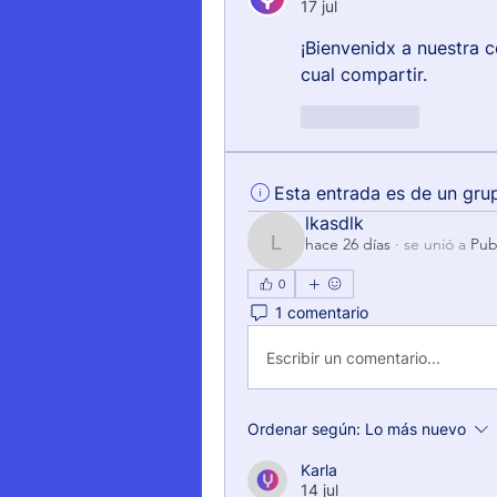
17 jul
¡Bienvenidx a nuestra c
cual compartir.
Me gusta
Esta entrada es de un gru
lkasdlk
hace 26 días
·
se unió a
Pub
lkasdlk
0
1 comentario
Escribir un comentario...
Ordenar según:
Lo más nuevo
Karla
14 jul