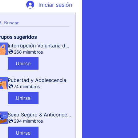
Iniciar sesión
Buscar
rupos sugeridos
Interrupción Voluntaria del Embarazo
268 miembros
Unirse
Pubertad y Adolescencia
74 miembros
Unirse
Sexo Seguro & Anticonceptivos
294 miembros
Unirse