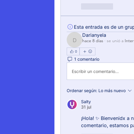
Me gusta
Esta entrada es de un gru
Darianyela
hace 8 días
·
se unió a
Inte
Darianyela
0
1 comentario
Escribir un comentario...
Ordenar según:
Lo más nuevo
Salty
31 jul
¡Hola! ✨ Bienvenidx a 
comentario, estamos pa