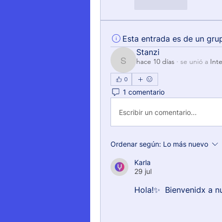
Me gusta
Esta entrada es de un gru
Stanzi
hace 10 días
·
se unió a
Int
Stanzi
0
1 comentario
Escribir un comentario...
Ordenar según:
Lo más nuevo
Karla
29 jul
Hola!✨  Bienvenidx a n