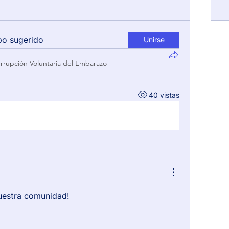
po sugerido
Unirse
errupción Voluntaria del Embarazo
40 vistas
uestra comunidad!