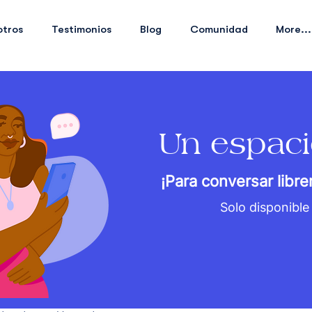
otros
Testimonios
Blog
Comunidad
More...
Un espaci
¡Para conversar libr
Solo disponible