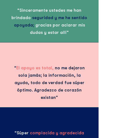
“Sinceramente ustedes me han
brindado
seguridad y me he sentido
apoyada;
gracias por aclarar mis
dudas y estar allí"
“
El apoyo es total,
no me dejaron
sola jamás; la información, la
ayuda, todo de verdad fue súper
óptimo. Agradezco de corazón
existan"
“Súper
complacida y agradecida