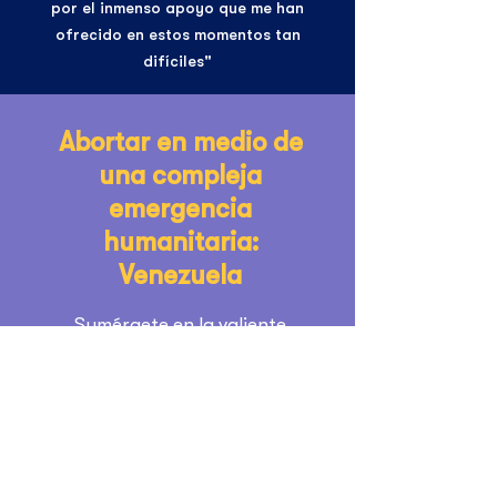
por el inmenso apoyo que me han
ofrecido en estos momentos tan
difíciles"
Abortar en medio de
una compleja
emergencia
humanitaria:
Venezuela
Sumérgete en la valiente
historia de una mujer
enfrentando las dificultades en
un país donde el aborto libre
está criminalizado