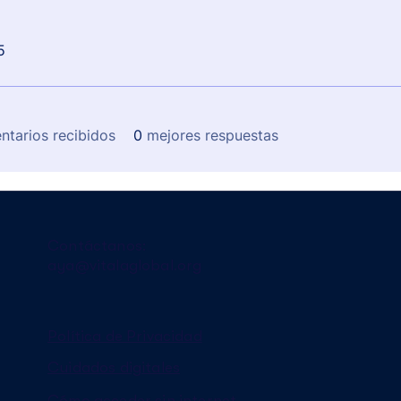
5
ntarios recibidos
0
mejores respuestas
Contáctanos:
aya@vitalaglobal.org
Política de Privacidad
Cuidados digitales
Cómo acceder sin internet