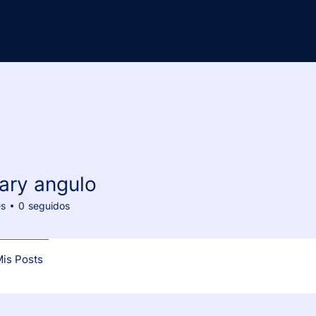
otros
Testimonios
Blog
Comunidad
More...
ry angulo
angulo
es
0
seguidos
is Posts