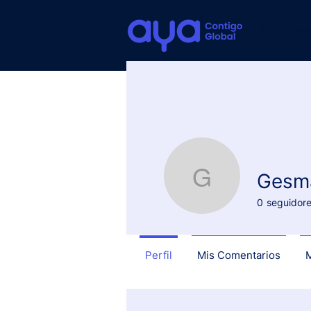
Sobre nos
Gesma
Gesmary 
0
seguidor
Perfil
Mis Comentarios
M