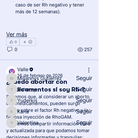
caso de ser Rh negativo y tener 
más de 12 semanas).
Acerca de
Ver más
Aquí hablamos sin juicios sobre la
0
decisión de interrumpir u
...
0
257
Leer más
Valle
Miembros
16 de febrero de 2026
Seguir
Miliannys Gutiérrez
¿Puedo abortar con
Miliannys Gutiérrez
Seguir
medicamentos si soy Rh-?
Yohemy
Yohemy
Sabemos que, al considerar un aborto 
Seguir
Yuderkis
con medicamentos, pueden surgir 
Yuderkis
dudas sobre el factor Rh negativo y la 
Seguir
Karla
Karla
famosa inyección de RhoGAM. 
Seguir
Valentina
Queremos compartir información clara 
Valentina
y actualizada para que podamos tomar 
Ver todos los miembros (268)
decisiones informadas y tranquilas: