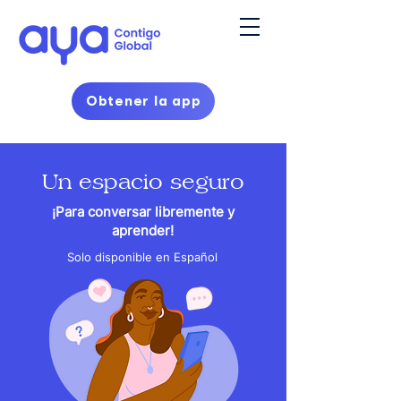
Obtener la app
Un espacio seguro
¡Para conversar libremente y
aprender!
Solo disponible en Español